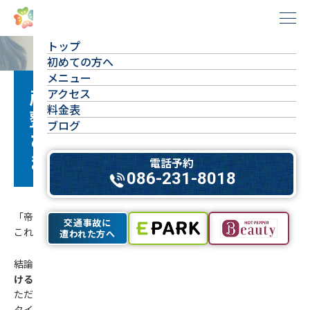
BLOG
トップ
初めての方へ
ブログ
メニュー
産後、帝王切開でも骨盤矯正や
アクセス
料金表
整体は受けられる？岡山のママ
ブログ
さんから多いご質問にお答えし
ます
電話予約
086-231-8018
「帝王切開だったけど、骨盤矯正って受けても大丈夫？」
交通事故に
これは、産後のママさんから本当によくいただくご相談です。
遭われた方へ
結論から言うと、
帝王切開後でも状態に合わせて安全に施術を受
けることは可能
です。
ただし、自然分娩とは違い、お腹に手術の傷があるため、施術の
タイミングや内容には十分な配慮が必要になります。